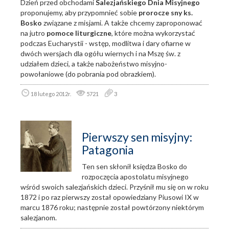
Dzień przed obchodami
Salezjańskiego Dnia Misyjnego
proponujemy, aby przypomnieć sobie
prorocze sny ks.
Bosko
związane z misjami. A także chcemy zaproponować
na jutro
pomoce liturgiczne
, które można wykorzystać
podczas Eucharystii - wstęp, modlitwa i dary ofiarne w
dwóch wersjach dla ogółu wiernych i na Mszę św. z
udziałem dzieci, a także nabożeństwo misyjno-
powołaniowe (do pobrania pod obrazkiem).
18 lutego 2012r.
5721
3
Pierwszy sen misyjny:
Patagonia
Ten sen skłonił księdza Bosko do
rozpoczęcia apostolatu misyjnego
wśród swoich salezjańskich dzieci. Przyśnił mu się on w roku
1872 i po raz pierwszy został opowiedziany Piusowi IX w
marcu 1876 roku; następnie został powtórzony niektórym
salezjanom.