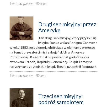
18 lutego 2012r.
3300
Drugi sen misyjny: przez
Amerykę
Ten drugi sen misyjny, który przyśnił się
księdzu Bosko w San Benigno Canavese
w roku 1883, jest alegorią obfitującą w elementy prorocze
na temat przyszłości misji salezjańskich w Ameryce
Południowej. Ksiądz Bosko opowiedział go 4 września
członkom Trzeciej Kapituły Generalnej. Ksiądz Lemoyne
natychmiast go zapisał, a ksiądz Bosko uzupełnił i poprawił.
18 lutego 2012r.
3413
Trzeci sen misyjny:
podróż samolotem