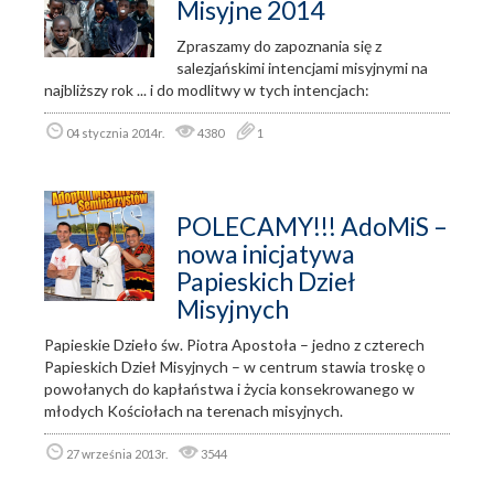
Misyjne 2014
Zpraszamy do zapoznania się z
salezjańskimi intencjami misyjnymi na
najbliższy rok ... i do modlitwy w tych intencjach:
04 stycznia 2014r.
4380
1
POLECAMY!!! AdoMiS –
nowa inicjatywa
Papieskich Dzieł
Misyjnych
Papieskie Dzieło św. Piotra Apostoła – jedno z czterech
Papieskich Dzieł Misyjnych – w centrum stawia troskę o
powołanych do kapłaństwa i życia konsekrowanego w
młodych Kościołach na terenach misyjnych.
27 września 2013r.
3544