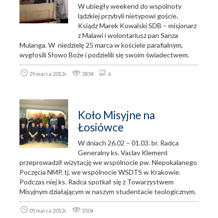
W ubiegły weekend do wspólnoty
lądzkiej przybyli nietypowi goście.
Ksiądz Marek Kowalski SDB – misjonarz
z Malawi i wolontariusz pan Sanza
Mulanga. W niedzielę 25 marca w kościele parafialnym,
wygłosili Słowo Boże i podzielili się swoim świadectwem.
29 marca 2012r.
3834
6
Koło Misyjne na
Łosiówce
W dniach 26.02 – 01.03. br. Radca
Generalny ks. Vaclav Klement
przeprowadził wizytację we wspólnocie pw. Niepokalanego
Poczęcia NMP, tj. we wspólnocie WSDTS w Krakowie.
Podczas niej ks. Radca spotkał się z Towarzystwem
Misyjnym działającym w naszym studentacie teologicznym.
05 marca 2012r.
3504