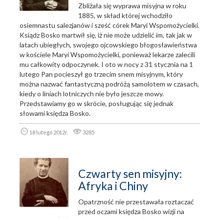
Zbliżała się wyprawa misyjna w roku
1885, w skład której wchodziło
osiemnastu salezjanów i sześć córek Maryi Wspomożycielki.
Ksiądz Bosko martwił się, iż nie może udzielić im, tak jak w
latach ubiegłych, swojego ojcowskiego błogosławieństwa
w kościele Maryi Wspomożycielki, ponieważ lekarze zalecili
mu całkowity odpoczynek. I oto w nocy z 31 stycznia na 1
lutego Pan pocieszył go trzecim snem misyjnym, który
można nazwać fantastyczną podróżą samolotem w czasach,
kiedy o liniach lotniczych nie było jeszcze mowy.
Przedstawiamy go w skrócie, posługując się jednak
słowami księdza Bosko.
18 lutego 2012r.
3285
Czwarty sen misyjny:
Afryka i Chiny
Opatrzność nie przestawała roztaczać
przed oczami księdza Bosko wizji na