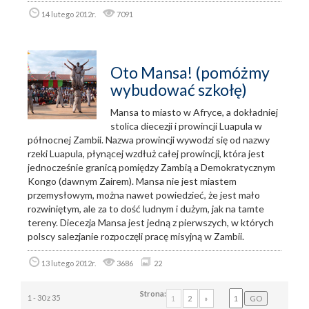
14 lutego 2012r.
7091
Oto Mansa! (pomóżmy
wybudować szkołę)
Mansa to miasto w Afryce, a dokładniej
stolica diecezji i prowincji Luapula w
północnej Zambii. Nazwa prowincji wywodzi się od nazwy
rzeki Luapula, płynącej wzdłuż całej prowincji, która jest
jednocześnie granicą pomiędzy Zambią a Demokratycznym
Kongo (dawnym Zairem). Mansa nie jest miastem
przemysłowym, można nawet powiedzieć, że jest mało
rozwiniętym, ale za to dość ludnym i dużym, jak na tamte
tereny. Diecezja Mansa jest jedną z pierwszych, w których
polscy salezjanie rozpoczęli pracę misyjną w Zambii.
13 lutego 2012r.
3686
22
Strona:
1 - 30 z 35
1
2
»