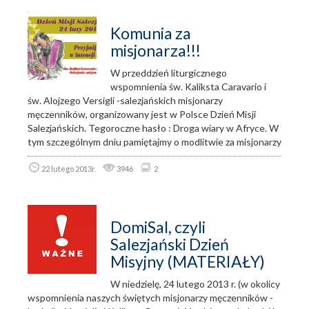
Komunia za
misjonarza!!!
W przeddzień liturgicznego
wspomnienia św. Kaliksta Caravario i
św. Alojzego Versigli -salezjańskich misjonarzy
męczenników, organizowany jest w Polsce Dzień Misji
Salezjańskich. Tegoroczne hasło : Droga wiary w Afryce. W
tym szczególnym dniu pamiętajmy o modlitwie za misjonarzy
22 lutego 2013r.
3946
2
DomiSal, czyli
Salezjański Dzień
Misyjny (MATERIAŁY)
W niedzielę, 24 lutego 2013 r. (w okolicy
wspomnienia naszych świętych misjonarzy męczenników -