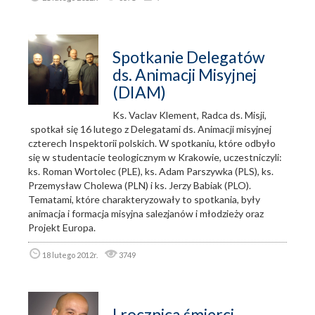
Spotkanie Delegatów
ds. Animacji Misyjnej
(DIAM)
Ks. Vaclav Klement, Radca ds. Misji,
spotkał się 16 lutego z Delegatami ds. Animacji misyjnej
czterech Inspektorii polskich. W spotkaniu, które odbyło
się w studentacie teologicznym w Krakowie, uczestniczyli:
ks. Roman Wortolec (PLE), ks. Adam Parszywka (PLS), ks.
Przemysław Cholewa (PLN) i ks. Jerzy Babiak (PLO).
Tematami, które charakteryzowały to spotkania, były
animacja i formacja misyjna salezjanów i młodzieży oraz
Projekt Europa.
18 lutego 2012r.
3749
I rocznica śmierci