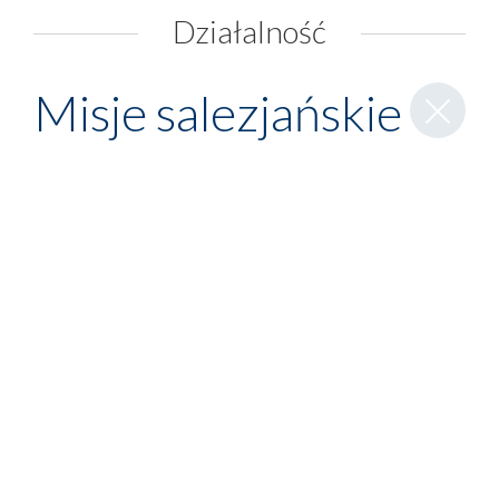
Działalność
Zamknij
Misje salezjańskie
wpis