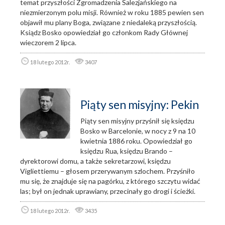
temat przyszłości Zgromadzenia Salezjańskiego na
niezmierzonym polu misji. Również w roku 1885 pewien sen
objawił mu plany Boga, związane z niedaleką przyszłością.
Ksiądz Bosko opowiedział go członkom Rady Głównej
wieczorem 2 lipca.
18 lutego 2012r.
3407
Piąty sen misyjny: Pekin
Piąty sen misyjny przyśnił się księdzu
Bosko w Barcelonie, w nocy z 9 na 10
kwietnia 1886 roku. Opowiedział go
księdzu Rua, księdzu Brando –
dyrektorowi domu, a także sekretarzowi, księdzu
Vigliettiemu – głosem przerywanym szlochem. Przyśniło
mu się, że znajduje się na pagórku, z którego szczytu widać
las; był on jednak uprawiany, przecinały go drogi i ścieżki.
18 lutego 2012r.
3435