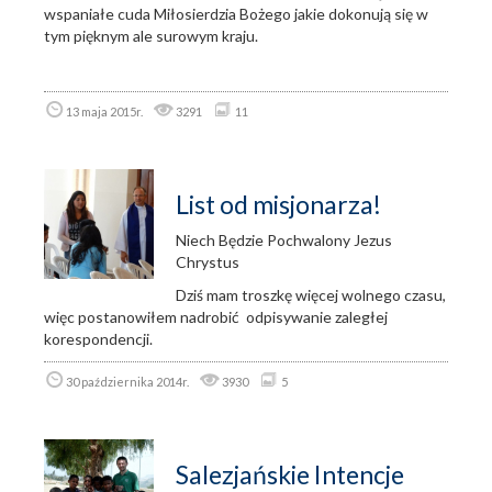
wspaniałe cuda Miłosierdzia Bożego jakie dokonują się w
tym pięknym ale surowym kraju.
13 maja 2015r.
3291
11
List od misjonarza!
Niech Będzie Pochwalony Jezus
Chrystus
Dziś mam troszkę więcej wolnego czasu,
więc postanowiłem nadrobić odpisywanie zaległej
korespondencji.
30 października 2014r.
3930
5
Salezjańskie Intencje