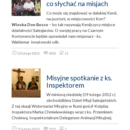
co słychać na misjach
Co może się znajdować w dalekiej Kenii,
na pustyni, w miejscowości Korr?
Wioska Don Bosco
– bo tak nazywają Kenijczycy miejsce
działalności Salezjanów. O swojej pracy na Czarnym
Kontynencie będzie opowiadał nam misjonarz - ks.
Waldemar Jonatowski sdb.
22 lutego 2012r.
4432
12
Misyjne spotkanie z ks.
Inspektorem
W minioną niedzielę (19 lutego 2012 r.)
obchodziliśmy Dzień Misji Salezjańskich.
Z tej okazji Wolontariat Misyjny w Rumi gościł Księdza
Inspektora Marka Chmielewskiego wraz z ks. Przemkiem
Cholewą, Inspektorialnym Delegatem Animacji Misyjnej.
21 lutego 2012r.
3571
7