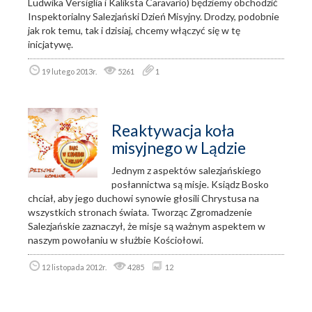
Ludwika Versiglia i Kaliksta Caravario) będziemy obchodzić
Inspektorialny Salezjański Dzień Misyjny. Drodzy, podobnie
jak rok temu, tak i dzisiaj, chcemy włączyć się w tę
inicjatywę.
19 lutego 2013r.
5261
1
Reaktywacja koła
misyjnego w Lądzie
Jednym z aspektów salezjańskiego
posłannictwa są misje. Ksiądz Bosko
chciał, aby jego duchowi synowie głosili Chrystusa na
wszystkich stronach świata. Tworząc Zgromadzenie
Salezjańskie zaznaczył, że misje są ważnym aspektem w
naszym powołaniu w służbie Kościołowi.
12 listopada 2012r.
4285
12