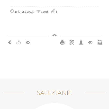
16 lutego 2011r.
15048
1
SALEZJANIE