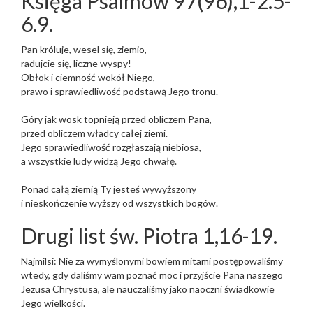
Księga Psalmów 97(96),1-2.5-
6.9.
Pan króluje, wesel się, ziemio,
radujcie się, liczne wyspy!
Obłok i ciemność wokół Niego,
prawo i sprawiedliwość podstawą Jego tronu.
Góry jak wosk topnieją przed obliczem Pana,
przed obliczem władcy całej ziemi.
Jego sprawiedliwość rozgłaszają niebiosa,
a wszystkie ludy widzą Jego chwałę.
Ponad całą ziemią Ty jesteś wywyższony
i nieskończenie wyższy od wszystkich bogów.
Drugi list św. Piotra 1,16-19.
Najmilsi: Nie za wymyślonymi bowiem mitami postępowaliśmy
wtedy, gdy daliśmy wam poznać moc i przyjście Pana naszego
Jezusa Chrystusa, ale nauczaliśmy jako naoczni świadkowie
Jego wielkości.