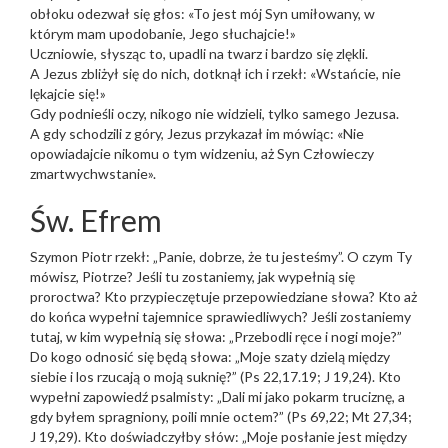
obłoku odezwał się głos: «To jest mój Syn umiłowany, w
którym mam upodobanie, Jego słuchajcie!»
Uczniowie, słysząc to, upadli na twarz i bardzo się zlękli.
A Jezus zbliżył się do nich, dotknął ich i rzekł: «Wstańcie, nie
lękajcie się!»
Gdy podnieśli oczy, nikogo nie widzieli, tylko samego Jezusa.
A gdy schodzili z góry, Jezus przykazał im mówiąc: «Nie
opowiadajcie nikomu o tym widzeniu, aż Syn Człowieczy
zmartwychwstanie».
Św. Efrem
Szymon Piotr rzekł: „Panie, dobrze, że tu jesteśmy”. O czym Ty
mówisz, Piotrze? Jeśli tu zostaniemy, jak wypełnią się
proroctwa? Kto przypieczętuje przepowiedziane słowa? Kto aż
do końca wypełni tajemnice sprawiedliwych? Jeśli zostaniemy
tutaj, w kim wypełnią się słowa: „Przebodli ręce i nogi moje?”
Do kogo odnosić się będą słowa: „Moje szaty dzielą między
siebie i los rzucają o moją suknię?” (Ps 22,17.19; J 19,24). Kto
wypełni zapowiedź psalmisty: „Dali mi jako pokarm truciznę, a
gdy byłem spragniony, poili mnie octem?” (Ps 69,22; Mt 27,34;
J 19,29). Kto doświadczyłby słów: „Moje posłanie jest między