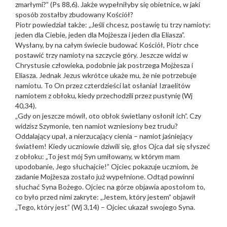
zmarłymi?” (Ps 88,6). Jakże wypełniłyby się obietnice, w jaki
sposób zostałby zbudowany Kościół?
Piotr powiedział także: „Jeśli chcesz, postawię tu trzy namioty:
jeden dla Ciebie, jeden dla Mojżesza i jeden dla Eliasza”.
Wysłany, by na całym świecie budować Kościół, Piotr chce
postawić trzy namioty na szczycie góry. Jeszcze widzi w
Chrystusie człowieka, podobnie jak postrzega Mojżesza i
Eliasza. Jednak Jezus wkrótce ukaże mu, że nie potrzebuje
namiotu. To On przez czterdzieści lat osłaniał Izraelitów
namiotem z obłoku, kiedy przechodzili przez pustynię (Wj
40,34).
„Gdy on jeszcze mówił, oto obłok świetlany osłonił ich”. Czy
widzisz Szymonie, ten namiot wzniesiony bez trudu?
Oddalający upał, a nierzucający cienia – namiot jaśniejący
światłem! Kiedy uczniowie dziwili się, głos Ojca dał się słyszeć
z obłoku: „To jest mój Syn umiłowany, w którym mam
upodobanie, Jego słuchajcie!” Ojciec pokazuje uczniom, że
zadanie Mojżesza zostało już wypełnione. Odtąd powinni
słuchać Syna Bożego. Ojciec na górze objawia apostołom to,
co było przed nimi zakryte: „Jestem, który jestem” objawił
„Tego, który jest” (Wj 3,14) – Ojciec ukazał swojego Syna.