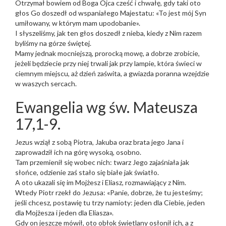
Otrzymał bowiem od Boga Ojca cześć i chwałę, gdy taki oto
głos Go doszedł od wspaniałego Majestatu: «To jest mój Syn
umiłowany, w którym mam upodobanie».
I słyszeliśmy, jak ten głos doszedł z nieba, kiedy z Nim razem
byliśmy na górze świętej.
Mamy jednak mocniejszą, prorocką mowę, a dobrze zrobicie,
jeżeli będziecie przy niej trwali jak przy lampie, która świeci w
ciemnym miejscu, aż dzień zaświta, a gwiazda poranna wzejdzie
w waszych sercach.
Ewangelia wg św. Mateusza
17,1-9.
Jezus wziął z sobą Piotra, Jakuba oraz brata jego Jana i
zaprowadził ich na górę wysoką, osobno.
Tam przemienił się wobec nich: twarz Jego zajaśniała jak
słońce, odzienie zaś stało się białe jak światło.
A oto ukazali się im Mojżesz i Eliasz, rozmawiający z Nim.
Wtedy Piotr rzekł do Jezusa: «Panie, dobrze, że tu jesteśmy;
jeśli chcesz, postawię tu trzy namioty: jeden dla Ciebie, jeden
dla Mojżesza i jeden dla Eliasza».
Gdy on jeszcze mówił, oto obłok świetlany osłonił ich, a z