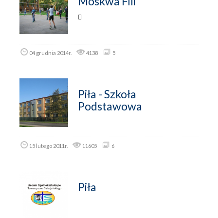
Moskwa Fili

04 grudnia 2014r.
4138
5
Piła - Szkoła
Podstawowa
15 lutego 2011r.
11605
6
Piła