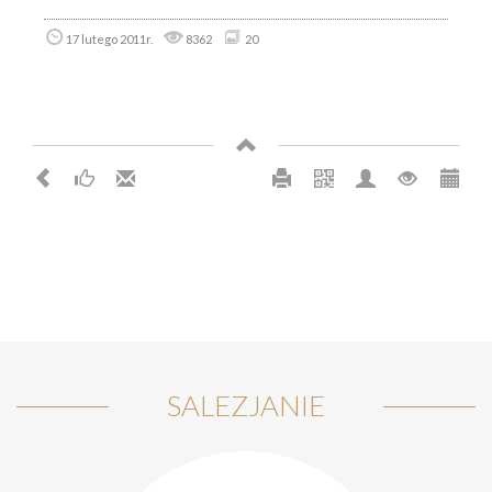
17 lutego 2011r.
8362
20
SALEZJANIE