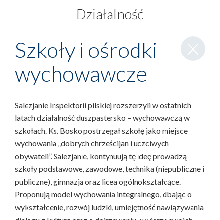
Działalność
Zamknij
Szkoły i ośrodki
wpis
wychowawcze
Salezjanie Inspektorii pilskiej rozszerzyli w ostatnich
latach działalność duszpastersko – wychowawczą w
szkołach. Ks. Bosko postrzegał szkołę jako miejsce
wychowania „dobrych chrześcijan i uczciwych
obywateli”. Salezjanie, kontynuują tę ideę prowadzą
szkoły podstawowe, zawodowe, technika (niepubliczne i
publiczne), gimnazja oraz licea ogólnokształcące.
Proponują model wychowania integralnego, dbając o
wykształcenie, rozwój ludzki, umiejętność nawiązywania
dialogu z kulturą oraz o dojrzewaniu w wierze swoich