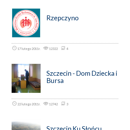
Rzepczyno
17 lutego 2011r.
12322
4
Szczecin - Dom Dziecka i
Bursa
22 lutego 2011r.
12742
3
Szczecin Ku Słońcu