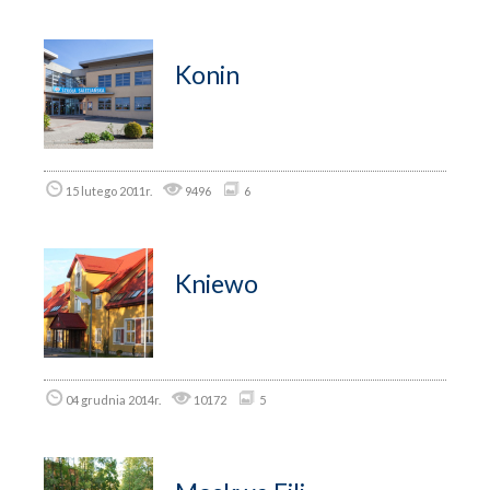
Konin
15 lutego 2011r.
9496
6
Kniewo
04 grudnia 2014r.
10172
5