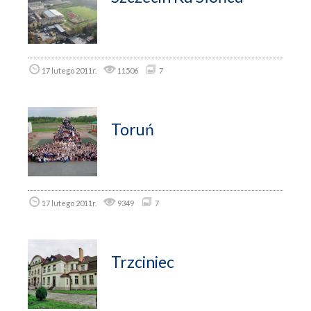
17 lutego 2011r.
11506
7
Toruń
17 lutego 2011r.
9349
7
Trzciniec