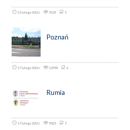
15 lutego 2011r.
9529
5
Poznań
17 lutego 2011r.
12998
6
Rumia
17 lutego 2011r.
9023
5