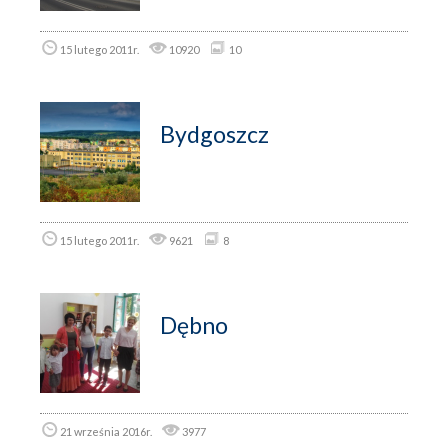
15 lutego 2011r.
10920
10
Bydgoszcz
15 lutego 2011r.
9621
8
Dębno
21 września 2016r.
3977