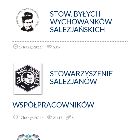
STOW. BYŁYCH
WYCHOWANKÓW
SALEZJAŃSKICH
17 lutego 2011r.
5357
STOWARZYSZENIE
SALEZJANÓW
WSPÓŁPRACOWNIKÓW
17 lutego 2011r.
21415
6