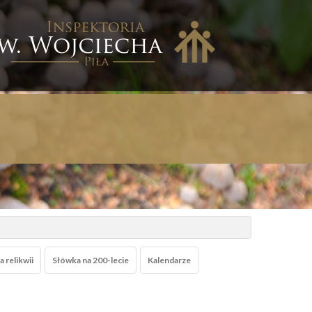
nspektoria
w.
ojciecha
iła
 relikwii
Słówka na 200-lecie
Kalendarze