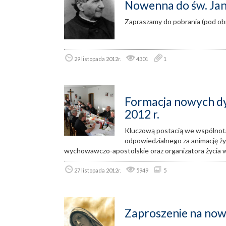
Nowenna do św. Ja
Zapraszamy do pobrania (pod ob
29 listopada 2012r.
4301
1
Formacja nowych d
2012 r.
Kluczową postacią we wspólnota
odpowiedzialnego za animację ży
wychowawczo-apostolskie oraz organizatora życia w
27 listopada 2012r.
5949
5
Zaproszenie na no