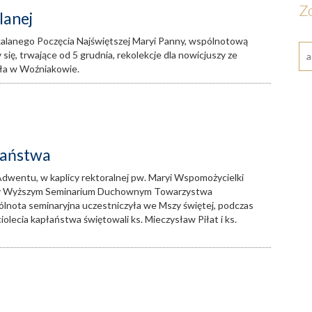
Z
lanej
kalanego Poczęcia Najświętszej Maryi Panny, wspólnotową
się, trwające od 5 grudnia, rekolekcje dla nowicjuszy ze
oła w Woźniakowie.
łaństwa
 Adwentu, w kaplicy rektoralnej pw. Maryi Wspomożycielki
przy Wyższym Seminarium Duchownym Towarzystwa
ólnota seminaryjna uczestniczyła we Mszy świętej, podczas
ciolecia kapłaństwa świętowali ks. Mieczysław Piłat i ks.