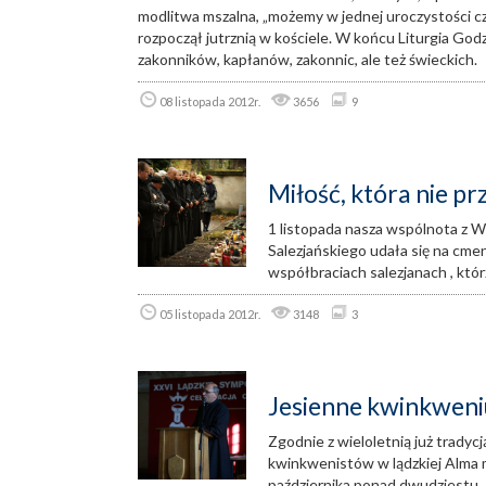
modlitwa mszalna, „możemy w jednej uroczystości cz
rozpoczął jutrznią w kościele. W końcu Liturgia God
zakonników, kapłanów, zakonnic, ale też świeckich.
08 listopada 2012r.
3656
9
Miłość, która nie pr
1 listopada nasza wspólnota 
Salezjańskiego udała się na cmen
współbraciach salezjanach , kt
05 listopada 2012r.
3148
3
Jesienne kwinkwen
Zgodnie z wieloletnią już tradyc
kwinkwenistów w lądzkiej Alma 
października ponad dwudziestu 