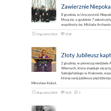
Zawierznie Niepoka
8 grudnia, w Uroczystość Niepo
Mszą św. o godzinie 7 zakończyły 
wspólnoty św. Michała Archani
10 grudnia 2012r.
3728
Złoty Jubileusz kap
2 grudnia, w pierwszą niedziele
Wiernych, która znajduje się 
Salezjańskiego w Krakowie, wsp
której swój jubileusz pięćdziesię
Mirosław Kokot.
06 grudnia 2012r.
4135
3