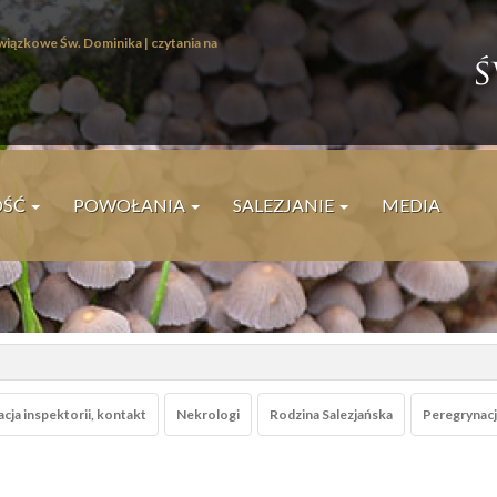
wiązkowe Św. Dominika |
czytania na
I
ś
W
OŚĆ
POWOŁANIA
SALEZJANIE
MEDIA
P
cja inspektorii, kontakt
Nekrologi
Rodzina Salezjańska
Peregrynacja