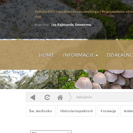
Sobota XVII tygodnia okresu zwykłego | Wspomnienie obo
dziś
Imieniny:
Izy, Rajmunda, Seweryna
HOME
INFORMACJE
DZIAŁALN
Salezjanie
Św. Jan Bosko
Historia Inspektorii
Formacja
Anima