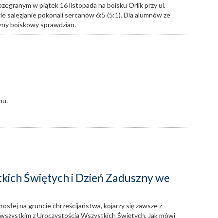
zegranym w piątek 16 listopada na boisku Orlik przy ul.
ie salezjanie pokonali sercanów 6:5 (5:1). Dla alumnów ze
czny boiskowy sprawdzian.
mu.
kich Świętych i Dzień Zaduszny we
rosłej na gruncie chrześcijaństwa, kojarzy się zawsze z
wszystkim z Uroczystością Wszystkich Świętych. Jak mówi