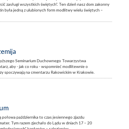
cić zasługi wszystkich świętych”. Ten dzień nasz dom zakonny
zin była jedną z ulubionych form modlitwy wielu świętych –
zemija
z Wyższego Seminarium Duchownego Towarzystwa
tarz, aby - jak co roku - wspomnieć modlitewnie o
órzy spoczywają na cmentarzu Rakowickim w Krakowie.
ium
ją połowa października to czas jesiennego zjazdu
mater. Tym razem zjechało do Lądu w dniach 17 – 20
„młodocianych” kapłanów – salezjanów.