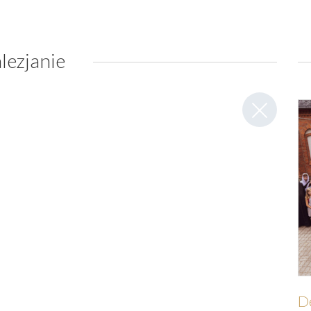
lezjanie
Zamknij
wpis
D