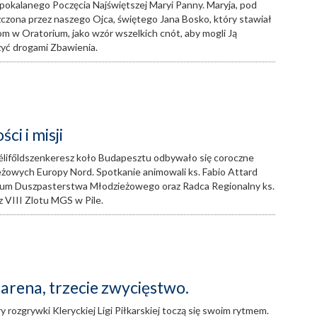
epokalanego Poczęcia Najświętszej Maryi Panny. Maryja, pod
zczona przez naszego Ojca, świętego Jana Bosko, który stawiał
 w Oratorium, jako wzór wszelkich cnót, aby mogli Ją
zyć drogami Zbawienia.
ci i misji
élifőldszenkeresz koło Budapesztu odbywało się coroczne
żowych Europy Nord. Spotkanie animowali ks. Fabio Attard
ium Duszpasterstwa Młodzieżowego oraz Radca Regionalny ks.
z VIII Zlotu MGS w Pile.
 arena, trzecie zwycięstwo.
y rozgrywki Kleryckiej Ligi Piłkarskiej toczą się swoim rytmem.