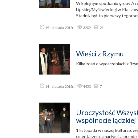
W kolejnym spotkaniu grupy A ro
Lipskiej/Myśliwieckiej w Płaszow
Stadnik był to pierwszy tegoro
19 listopada 2012r.
3209
21
Wieści z Rzymu
Kilka zdań o wydarzeniach z Rzy
14 listopada 2012r.
4450
7
Uroczystość Wszyst
wspólnocie lądzkiej
1 listopada w naszej kulturze, wy
cmentarzem, zmarłymi, a przede 