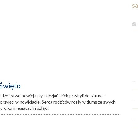
sa
--
 Święto
 rodzeństwo nowicjuszy salezjańskich przybyli do Kutna -
--
przyjęci w nowicjacie. Serca rodziców rosły w dumę ze swych
po kilku miesiącach rozłąki.
--