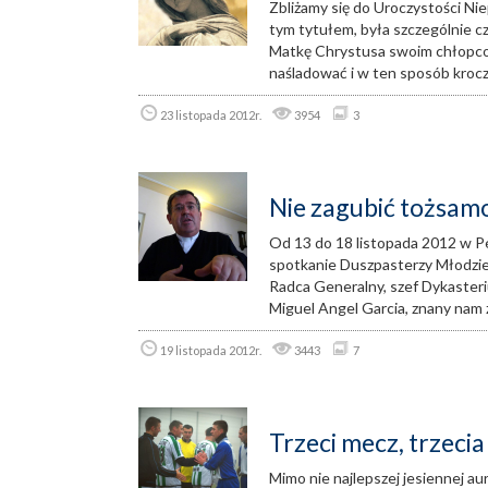
Zbliżamy się do Uroczystości Ni
tym tytułem, była szczególnie c
Matkę Chrystusa swoim chłopcom
naśladować i w ten sposób kroc
23 listopada 2012r.
3954
3
Nie zagubić tożsamoś
Od 13 do 18 listopada 2012 w P
spotkanie Duszpasterzy Młodzie
Radca Generalny, szef Dykaster
Miguel Angel Garcia, znany nam 
19 listopada 2012r.
3443
7
Trzeci mecz, trzecia
Mimo nie najlepszej jesiennej aur