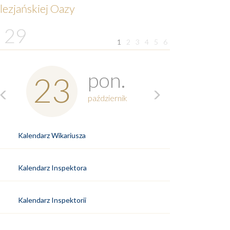
lezjańskiej Oazy
29
1
2
3
4
5
6
Previous
Next
pon.
23
październik
Kalendarz Wikariusza
Kalendarz Inspektora
Kalendarz Inspektorii