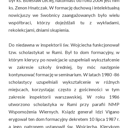
był ks. Bolesław Leciej, natomiast od roku 2004 jest nim
ks. Zenon Hnatczak. W formację duchową i intelektualną
nowicjuszy we Swobnicy zaangażowanych było wielu
współbraci, którzy dojeżdżali tu z wykładami,
rekolekcjami, dniami skupienia.
Do niedawna w inspektorii św. Wojciecha funkcjonował
tzw. scholastykat w Rumi. Był to dom formacyjny, w
którym klerycy po nowicjacie uzupełniali wykształcenie
w zakresie szkoły średniej, by móc następnie
kontynuować formację w seminarium. W latach 1980 -86
scholastycy uzupełniali wykształcenie w różnych
miejscach, korzystając często z gościnności w tym
zakresie inspektorii warszawskiej. W roku 1986
utworzono scholastyka w Rumi przy parafii NMP
Wspomożenia Wiernych. Ksiądz generał Idzi Vigano
erygował ten dom formacyjny dekretem 10 lipca 1987 r.
a jego patronem ustanowił św. Wojciecha. Klerykom