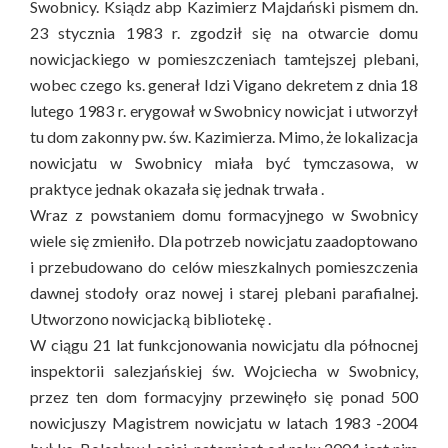
Swobnicy. Ksiądz abp Kazimierz Majdański pismem dn.
23 stycznia 1983 r. zgodził się na otwarcie domu
nowicjackiego w pomieszczeniach tamtejszej plebani,
wobec czego ks. generał Idzi Vigano dekretem z dnia 18
lutego 1983 r. erygował w Swobnicy nowicjat i utworzył
tu dom zakonny pw. św. Kazimierza. Mimo, że lokalizacja
nowicjatu w Swobnicy miała być tymczasowa, w
praktyce jednak okazała się jednak trwała .
Wraz z powstaniem domu formacyjnego w Swobnicy
wiele się zmieniło. Dla potrzeb nowicjatu zaadoptowano
i przebudowano do celów mieszkalnych pomieszczenia
dawnej stodoły oraz nowej i starej plebani parafialnej.
Utworzono nowicjacką bibliotekę .
W ciągu 21 lat funkcjonowania nowicjatu dla północnej
inspektorii salezjańskiej św. Wojciecha w Swobnicy,
przez ten dom formacyjny przewinęło się ponad 500
nowicjuszy Magistrem nowicjatu w latach 1983 -2004