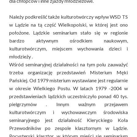
dla chłopców i inne zjazdy młodzieżowe.
Należy podkreślić także kulturotwórczy wpływ WSD TS
w Lądzie na tą część Wielkopolski, w której jest ono
położone. Lądzkie seminarium stało się w regionie
bardzo aktywnym ośrodkiem naukowym,
kulturotwórczym, miejscem wychowania dzieci i
młodzieży .
Wśród seminaryjnej działalności na tym polu zauważyć
trzeba organizację przedstawień Misterium Męki
Pańskiej. Od 1979 misterium wystawiane jest regularnie
w okresie Wielkiego Postu. W latach 1979 -2004 w
przedstawieniach lądzkich uczestniczyło ponad 40 tys.
pielgrzymów . Innym ważnym przejawem
kulturotwórczym i wychowawczym środowiska
seminaryjnego jest działalność Kleryckiego Koła
Przewodników po zespole klasztornym w Lądzie.
Pocysterski klasztor, w którym mieści się seminarium