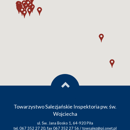
Towarzystwo Salezjańskie Inspektoria pw. św.
Wojciecha
ul. Św. Jana Bosko 1, 64-920 Piła
tel. 067 352 27 20, fax 067 352 27 56 /
towsalez@pi.onet.pl