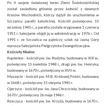
Po II wojnie światowej teren Ziemi Świebodzińskiej
został zasiedlony głównie przez ludność z dawnych
Kresów Wschodnich, którzy dążyli do uruchomienia w
Szczańcu parafii katolickiej. Kościół poświęcono 15
września 1945 r., a parafia została erygowana 1 czerwca
1951 r. Salezjanie objęli ją w administrację w 1976 r. Od
1991 r. ze Szczańca na pątniczy szlak na Jasną Górę
wyrusza Salezjańska Pielgrzymka Ewangelizacyjna.
Kościoły filialne:
Kupienino - kościół pw. św. Rodziny, budowany w XIX w.,
poświęcony 15 kwietnia 1948 r., drugi pw. św. Henryka,
budowany w 1670 r., poświęcony w XVII w.
Myszęcin - kościół pw. M.B. Królowej Polski, budowany
w 1668 r., poświęcony 15 sierpnia 1945 r.
Ojerzyce - kościół pw. św. Jana Chrzciciela, budowany w
1670 r., poświęcony 26 maja 1946 r.
Rzeczyca - kościół pw. św. Krzyża, budowany w 1670 r.,