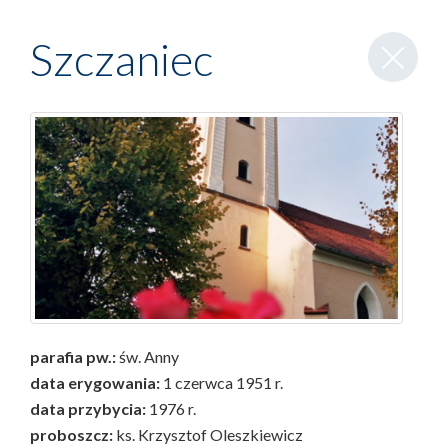
Zamknij
Szczaniec
wpis
parafia pw.:
św. Anny
data erygowania:
1 czerwca 1951 r.
data przybycia:
1976 r.
proboszcz:
ks. Krzysztof Oleszkiewicz