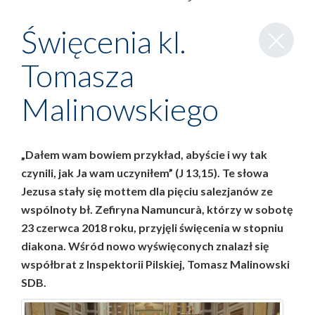
Zamknij
Święcenia kl.
wpis
Tomasza
Malinowskiego
„Dałem wam bowiem przykład, abyście i wy tak
czynili, jak Ja wam uczyniłem” (J 13,15). Te słowa
Jezusa stały się mottem dla pięciu salezjanów ze
wspólnoty bł. Zefiryna Namuncurà, którzy w sobotę
23 czerwca 2018 roku, przyjęli święcenia w stopniu
diakona. Wśród nowo wyświęconych znalazł się
współbrat z Inspektorii Pilskiej, Tomasz Malinowski
SDB.