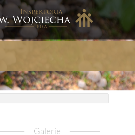
nspektoria
w.
ojciecha
iła
Galerie