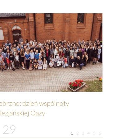
ebrzno: dzień wspólnoty
lezjańskiej Oazy
29
1
2
3
4
5
6