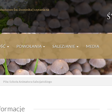
wiązkowe Św. Dominika |
czytania na
I
ś
W
OŚĆ
POWOŁANIA
SALEZJANIE
MEDIA
P
Piła: Szkoła Animatora Salezjańskiego
formacje