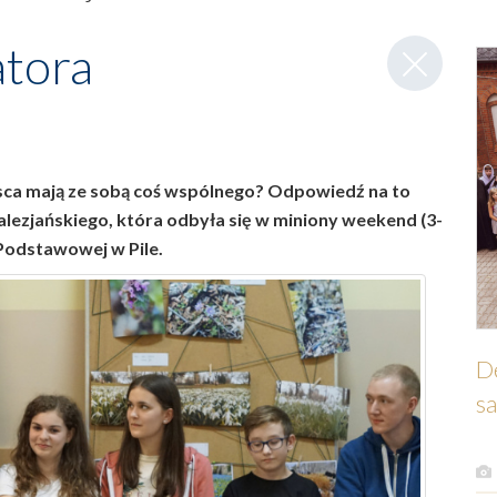
Zamknij
atora
wpis
jsca mają ze sobą coś wspólnego? Odpowiedź na to
alezjańskiego, która odbyła się w miniony weekend (3-
 Podstawowej w Pile.
D
sa