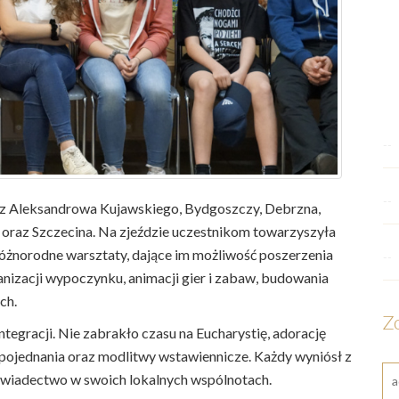
--
--
ie z Aleksandrowa Kujawskiego, Bydgoszczy, Debrzna,
oraz Szczecina. Na zjeździe uczestnikom towarzyszyła
óżnorodne warsztaty, dające im możliwość poszerzenia
--
anizacji wypoczynku, animacji gier i zabaw, budowania
ch.
Z
ntegracji. Nie zabrakło czasu na Eucharystię, adorację
pojednania oraz modlitwy wstawiennicze. Każdy wyniósł z
ać świadectwo w swoich lokalnych wspólnotach.