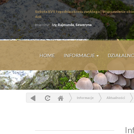
Sobota XVII tygodnia okresu zwykłego | Wspomnienie obo
dziś
Imieniny:
Izy, Rajmunda, Seweryna
HOME
INFORMACJE
DZIAŁALN
Informacje
Aktualności
In