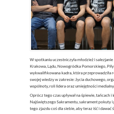
W spotkaniu uczestniczyła młodzież i salezjan
Krakowa, Lądu, Nowogródka Pomorskiego, Piły 
wykwalifikowana kadra, która przeprowadziła r
swojej wiedzy w zakresie: życia duchowego, org
wspólnoty, roli lidera oraz umiejętności medialny
Oprócz tego czas upływał na śpiewie, tańcach i i
Najświętszego Sakramentu, sakrament pokuty i 
tego zjazdu coś dla siebie, aby teraz iść i daw