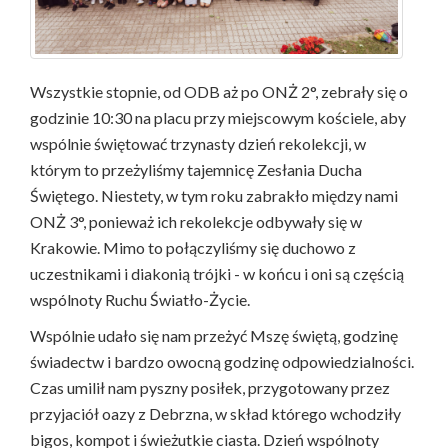
Wszystkie stopnie, od ODB aż po ONŻ 2°, zebrały się o
godzinie 10:30 na placu przy miejscowym kościele, aby
wspólnie świętować trzynasty dzień rekolekcji, w
którym to przeżyliśmy tajemnicę Zesłania Ducha
Świętego. Niestety, w tym roku zabrakło między nami
ONŻ 3°, ponieważ ich rekolekcje odbywały się w
Krakowie. Mimo to połączyliśmy się duchowo z
uczestnikami i diakonią trójki - w końcu i oni są częścią
wspólnoty Ruchu Światło-Życie.
Wspólnie udało się nam przeżyć Mszę świętą, godzinę
świadectw i bardzo owocną godzinę odpowiedzialności.
Czas umilił nam pyszny posiłek, przygotowany przez
przyjaciół oazy z Debrzna, w skład którego wchodziły
bigos, kompot i świeżutkie ciasta. Dzień wspólnoty