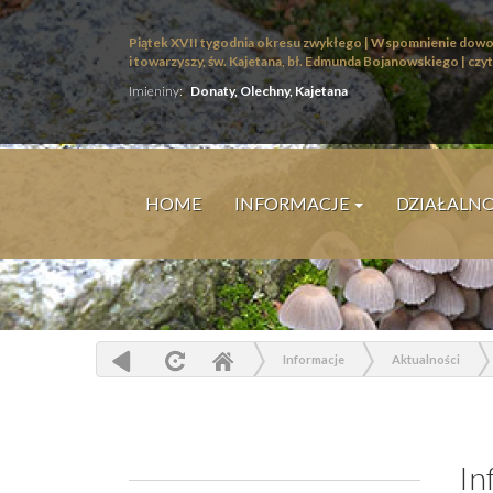
Piątek XVII tygodnia okresu zwykłego | Wspomnienie dowo
i towarzyszy, św. Kajetana, bł. Edmunda Bojanowskiego |
czyt
Imieniny:
Donaty, Olechny, Kajetana
HOME
INFORMACJE
DZIAŁALN
Informacje
Aktualności
In