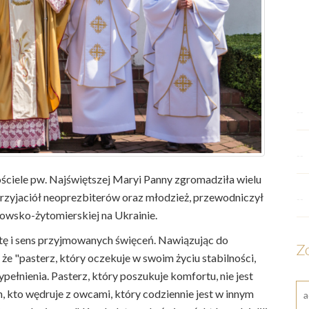
--
--
ościele pw. Najświętszej Maryi Panny zgromadziła wielu
 i przyjaciół neoprezbiterów oraz młodzież, przewodniczył
--
ijowsko-żytomierskiej na Ukrainie.
tę i sens przyjmowanych święceń. Nawiązując do
Z
że "pasterz, który oczekuje w swoim życiu stabilności,
pełnienia. Pasterz, który poszukuje komfortu, nie jest
, kto wędruje z owcami, który codziennie jest w innym