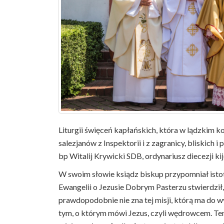
Liturgii święceń kapłańskich, która w lądzkim k
salezjanów z Inspektorii i z zagranicy, bliskich
bp Witalij Krywicki SDB, ordynariusz diecezji k
W swoim słowie ksiądz biskup przypomniał isto
Ewangelii o Jezusie Dobrym Pasterzu stwierdził, 
prawdopodobnie nie zna tej misji, którą ma do wy
tym, o którym mówi Jezus, czyli wędrowcem. Ten