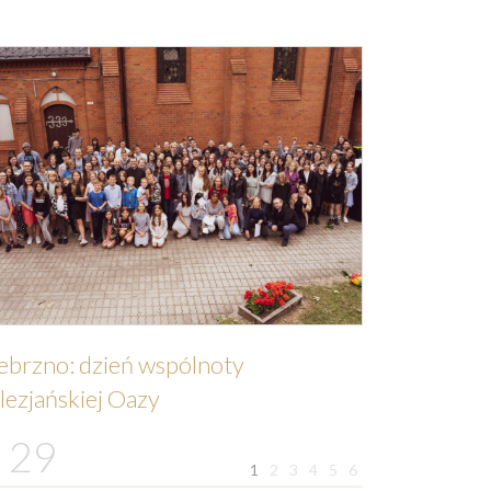
ebrzno: dzień wspólnoty
lezjańskiej Oazy
29
1
2
3
4
5
6