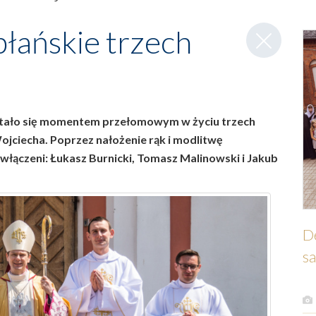
Zamknij
płańskie trzech
wpis
stało się momentem przełomowym w życiu trzech
Wojciecha. Poprzez nałożenie rąk i modlitwę
włączeni: Łukasz Burnicki, Tomasz Malinowski i Jakub
D
sa