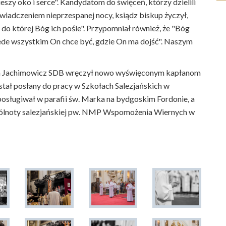
cieszy oko i serce". Kandydatom do święceń, którzy dzielili
wiadczeniem nieprzespanej nocy, ksiądz biskup życzył,
 do której Bóg ich pośle". Przypomniał również, że "Bóg
zede wszystkim On chce być, gdzie On ma dojść". Naszym
man Jachimowicz SDB wręczył nowo wyświęconym kapłanom
stał posłany do pracy w Szkołach Salezjańskich w
osługiwał w parafii św. Marka na bydgoskim Fordonie, a
pólnoty salezjańskiej pw. NMP Wspomożenia Wiernych w