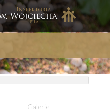
nspektoria
w.
ojciecha
iła
Galerie