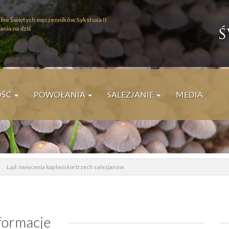
lne Świętych męczenników Sykstusa II
ania na dziś
I
ś
W
OŚĆ
POWOŁANIA
SALEZJANIE
MEDIA
P
Ląd: święcenia kapłańskie trzech salezjanów
formacje