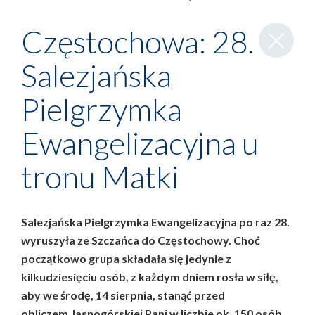
Zamknij
Częstochowa: 28.
wpis
Salezjańska
Pielgrzymka
Ewangelizacyjna u
tronu Matki
Salezjańska Pielgrzymka Ewangelizacyjna po raz 28.
wyruszyła ze Szczańca do Częstochowy. Choć
początkowo grupa składała się jedynie z
kilkudziesięciu osób, z każdym dniem rosła w siłę,
aby we środę, 14 sierpnia, stanąć przed
obliczem Jasnogórskiej Pani w liczbie ok. 150 osób.