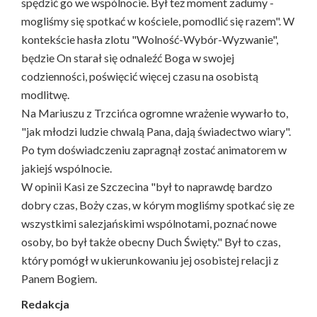
spędzić go we wspólnocie. Był też moment zadumy -
mogliśmy się spotkać w kościele, pomodlić się razem". W
kontekście hasła zlotu "Wolność-Wybór-Wyzwanie",
będzie On starał się odnaleźć Boga w swojej
codzienności, poświęcić więcej czasu na osobistą
modlitwę.
Na Mariuszu z Trzcińca ogromne wrażenie wywarło to,
"jak młodzi ludzie chwalą Pana, dają świadectwo wiary".
Po tym doświadczeniu zapragnął zostać animatorem w
jakiejś wspólnocie.
W opinii Kasi ze Szczecina "był to naprawdę bardzo
dobry czas, Boży czas, w kórym mogliśmy spotkać się ze
wszystkimi salezjańskimi wspólnotami, poznać nowe
osoby, bo był także obecny Duch Święty." Był to czas,
który pomógł w ukierunkowaniu jej osobistej relacji z
Panem Bogiem.
Redakcja