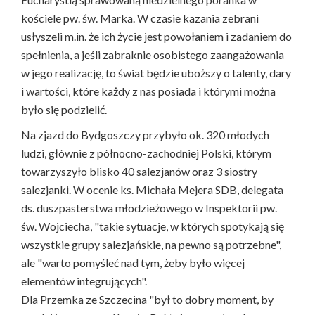
kościele pw. św. Marka. W czasie kazania zebrani
usłyszeli m.in. że ich życie jest powołaniem i zadaniem do
spełnienia, a jeśli zabraknie osobistego zaangażowania
w jego realizację, to świat będzie uboższy o talenty, dary
i wartości, które każdy z nas posiada i którymi można
było się podzielić.
Na zjazd do Bydgoszczy przybyło ok. 320 młodych
ludzi, głównie z północno-zachodniej Polski, którym
towarzyszyło blisko 40 salezjanów oraz 3 siostry
salezjanki. W ocenie ks. Michała Mejera SDB, delegata
ds. duszpasterstwa młodzieżowego w Inspektorii pw.
św. Wojciecha, "takie sytuacje, w których spotykają się
wszystkie grupy salezjańskie, na pewno są potrzebne",
ale "warto pomyśleć nad tym, żeby było więcej
elementów integrujących".
Dla Przemka ze Szczecina "był to dobry moment, by