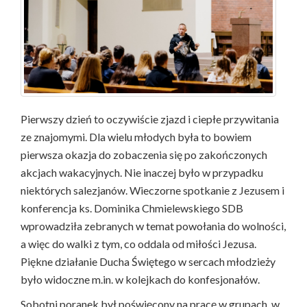
Pierwszy dzień to oczywiście zjazd i ciepłe przywitania
ze znajomymi. Dla wielu młodych była to bowiem
pierwsza okazja do zobaczenia się po zakończonych
akcjach wakacyjnych. Nie inaczej było w przypadku
niektórych salezjanów. Wieczorne spotkanie z Jezusem i
konferencja ks. Dominika Chmielewskiego SDB
wprowadziła zebranych w temat powołania do wolności,
a więc do walki z tym, co oddala od miłości Jezusa.
Piękne działanie Ducha Świętego w sercach młodzieży
było widoczne m.in. w kolejkach do konfesjonałów.
Sobotni poranek był poświęcony na pracę w grupach, w