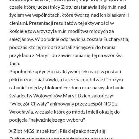
czasie której uczestnicy Zlotu zastanawiali się m.in. nad
życiem we wspólnotach, które tworzą, nad ich blaskami i
cieniami. Prezentacji rezultatów tej aktywności w
kościele towarzyszyła m.in. modlitwa młodych za
salezjanów. W południe odprawiona została Eucharystia,
podczas której młodzi zostali zachęceni do brania
przykładu z Maryi i do zawierzania się Jej na wzór św.
Jana.
Popołudnie upłynęło na aktywnej rekreacji w postaci
piłki nożnej i siatkówki, a także na modlitwie i "bożym
rabanie" między blokami Fordonu oraz na wysłuchaniu
świadectw Wojowników Maryi. Dzień zakończył
"Wieczór Chwały" animowany przez zespół NOE z
Wrocławia, w czasie którego młodzi mieli okazję do
podjęcia "najważniejszego wyboru".
X Zlot MGS Inspektorii Pilskiej zakończył się
Eucharystią sprawowaną niedzielnego poranka w