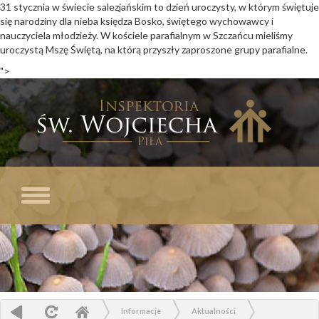
31 stycznia w świecie salezjańskim to dzień uroczysty, w którym świętuje
się narodziny dla nieba księdza Bosko, świętego wychowawcy i
nauczyciela młodzieży. W kościele parafialnym w Szczańcu mieliśmy
uroczystą Mszę Świętą, na którą przyszły zaproszone grupy parafialne.
">
I
ś
W
Pi
Toggle
navigation
Informacje
Aktualności