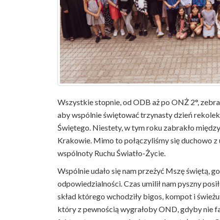
Wszystkie stopnie, od ODB aż po ONŻ 2°, zebrał
aby wspólnie świętować trzynasty dzień rekolek
Świętego. Niestety, w tym roku zabrakło między
Krakowie. Mimo to połączyliśmy się duchowo z ucz
wspólnoty Ruchu Światło-Życie.
Wspólnie udało się nam przeżyć Mszę świętą, g
odpowiedzialności. Czas umilił nam pyszny posi
skład którego wchodziły bigos, kompot i świeżut
który z pewnością wygrałoby OND, gdyby nie fak