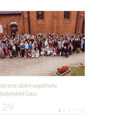
ebrzno: dzień wspólnoty
lezjańskiej Oazy
29
1
2
3
4
5
6