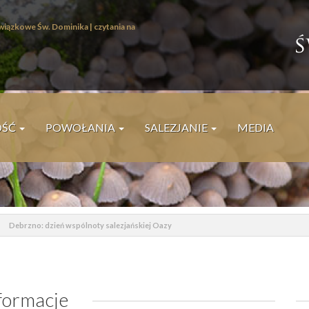
wiązkowe Św. Dominika |
czytania na
I
ś
W
OŚĆ
POWOŁANIA
SALEZJANIE
MEDIA
P
Debrzno: dzień wspólnoty salezjańskiej Oazy
formacje