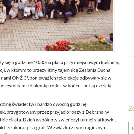
--
y się o godzinie 10:30 na placu przy miejscowym kościele,
--
cji, w którym to przeżyliśmy tajemnicę Zesłania Ducha
 nami ONŻ 3°, ponieważ ich rekolekcje odbywały się w
estnikami i diakonią trójki - w końcu i oni są częścią
--
odzinę świadectw i bardzo owocną godzinę
Z
łek, przygotowany przez przyjaciół oazy z Debrzna, w
kie ciasta. Dzień wspólnoty zwieńczył turniej siatkówki,
t, że akurat przegrali. W związku z tym tragicznym