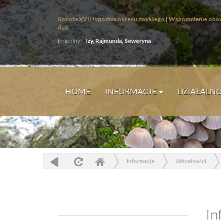
Sobota XVII tygodnia okresu zwykłego | Wspomnienie obo
dziś
Imieniny:
Izy, Rajmunda, Seweryna
HOME
INFORMACJE
DZIAŁALN
Informacje
Aktualności
In