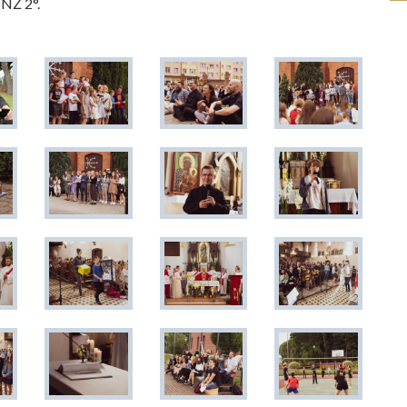
NŻ 2°.