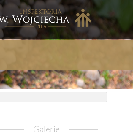
nspektoria
w.
ojciecha
iła
Galerie