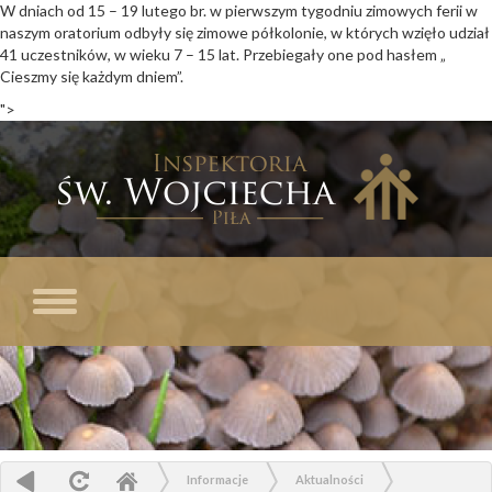
W dniach od 15 – 19 lutego br. w pierwszym tygodniu zimowych ferii w
naszym oratorium odbyły się zimowe półkolonie, w których wzięło udział
41 uczestników, w wieku 7 – 15 lat. Przebiegały one pod hasłem „
Cieszmy się każdym dniem
”.
">
I
ś
W
Pi
Toggle
navigation
Informacje
Aktualności