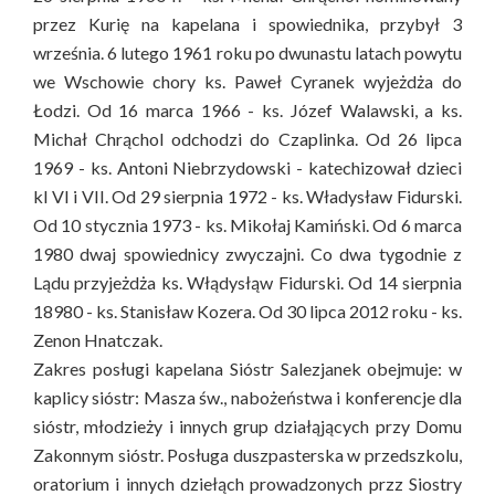
przez Kurię na kapelana i spowiednika, przybył 3
września. 6 lutego 1961 roku po dwunastu latach powytu
we Wschowie chory ks. Paweł Cyranek wyjeżdża do
Łodzi. Od 16 marca 1966 - ks. Józef Walawski, a ks.
Michał Chrąchol odchodzi do Czaplinka. Od 26 lipca
1969 - ks. Antoni Niebrzydowski - katechizował dzieci
kl VI i VII. Od 29 sierpnia 1972 - ks. Władysław Fidurski.
Od 10 stycznia 1973 - ks. Mikołaj Kamiński. Od 6 marca
1980 dwaj spowiednicy zwyczajni. Co dwa tygodnie z
Lądu przyjeżdża ks. Włądysłąw Fidurski. Od 14 sierpnia
18980 - ks. Stanisław Kozera. Od 30 lipca 2012 roku - ks.
Zenon Hnatczak.
Zakres posługi kapelana Sióstr Salezjanek obejmuje: w
kaplicy sióstr: Masza św., nabożeństwa i konferencje dla
sióstr, młodzieży i innych grup działąjących przy Domu
Zakonnym sióstr. Posługa duszpasterska w przedszkolu,
oratorium i innych dziełąch prowadzonych przz Siostry