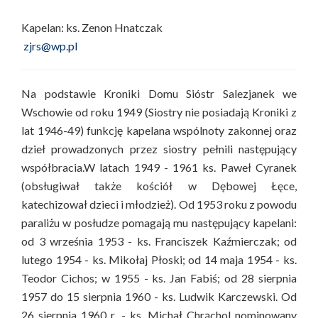
Kapelan: ks. Zenon Hnatczak
zjrs@wp.pl
Na podstawie Kroniki Domu Sióstr Salezjanek we
Wschowie od roku 1949 (Siostry nie posiadają Kroniki z
lat 1946-49) funkcję kapelana wspólnoty zakonnej oraz
dzieł prowadzonych przez siostry pełnili następujący
współbracia.W latach 1949 - 1961 ks. Paweł Cyranek
(obsługiwał także kościół w Dębowej Łęce,
katechizował dzieci i młodzież). Od 1953 roku z powodu
paraliżu w posłudze pomagają mu następujący kapelani:
od 3 września 1953 - ks. Franciszek Kaźmierczak; od
lutego 1954 - ks. Mikołaj Płoski; od 14 maja 1954 - ks.
Teodor Cichos; w 1955 - ks. Jan Fabiś; od 28 sierpnia
1957 do 15 sierpnia 1960 - ks. Ludwik Karczewski. Od
26 sierpnia 1960 r. - ks. Michał Chrąchol nominowany