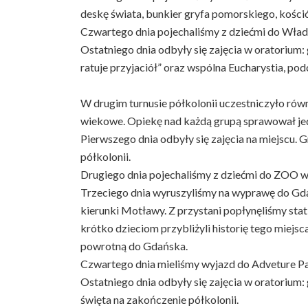
deskę świata, bunkier gryfa pomorskiego, kośció
Czwartego dnia pojechaliśmy z dziećmi do Wład
Ostatniego dnia odbyły się zajęcia w oratorium: 
ratuje przyjaciół” oraz wspólna Eucharystia, po
W drugim turnusie półkolonii uczestniczyło równ
wiekowe. Opiekę nad każdą grupą sprawował je
Pierwszego dnia odbyły się zajęcia na miejscu. 
półkolonii.
Drugiego dnia pojechaliśmy z dziećmi do ZOO w G
Trzeciego dnia wyruszyliśmy na wyprawę do Gdań
kierunki Motławy. Z przystani popłynęliśmy st
krótko dzieciom przybliżyli historię tego miejsc
powrotną do Gdańska.
Czwartego dnia mieliśmy wyjazd do Adveture Par
Ostatniego dnia odbyły się zajęcia w oratorium
święta na zakończenie półkolonii.