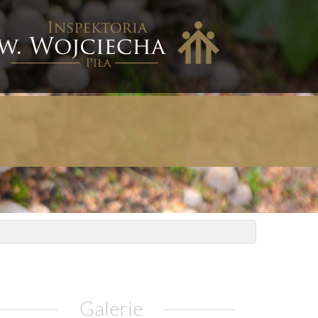
nspektoria
w.
ojciecha
iła
Galerie