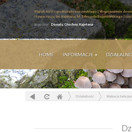
Piątek XVII tygodnia okresu zwykłego | Wspomnienie dowo
i towarzyszy, św. Kajetana, bł. Edmunda Bojanowskiego |
czyt
Imieniny:
Donaty, Olechny, Kajetana
HOME
INFORMACJE
DZIAŁALN
Działalność
Wakacje Salezja
Dz