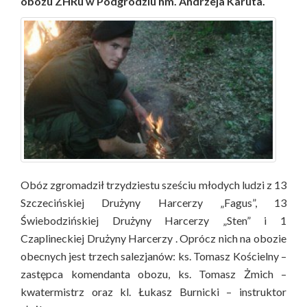
obozu ZHRu w Podgrodziu hm. Andrzeja Karuta.
Obóz zgromadził trzydziestu sześciu młodych ludzi z 13
Szczecińskiej Drużyny Harcerzy „Fagus”, 13
Świebodzińskiej Drużyny Harcerzy „Sten” i 1
Czaplineckiej Drużyny Harcerzy . Oprócz nich na obozie
obecnych jest trzech salezjanów: ks. Tomasz Kościelny –
zastępca komendanta obozu, ks. Tomasz Żmich –
kwatermistrz oraz kl. Łukasz Burnicki – instruktor