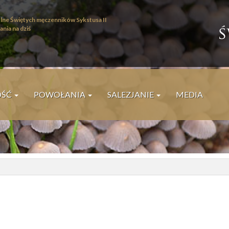
lne Świętych męczenników Sykstusa II
ania na dziś
I
ś
W
OŚĆ
POWOŁANIA
SALEZJANIE
MEDIA
P