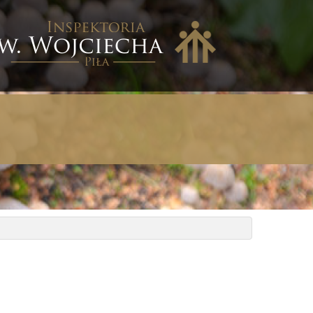
nspektoria
w.
ojciecha
iła