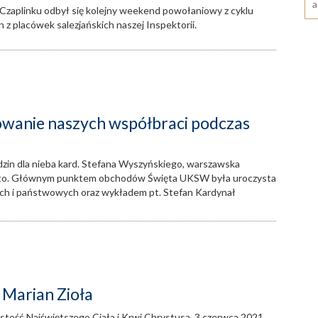
 Czaplinku odbył się kolejny weekend powołaniowy z cyklu
z placówek salezjańskich naszej Inspektorii.
wanie naszych współbraci podczas
dzin dla nieba kard. Stefana Wyszyńskiego, warszawska
ięto. Głównym punktem obchodów Święta UKSW była uroczysta
ch i państwowych oraz wykładem pt. Stefan Kardynał
 Marian Zioła
ystość Najświętszego Ciała i Krwi Chrystusa, 3 czerwca 2021