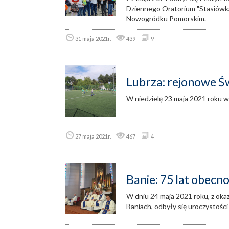
Dziennego Oratorium "Stasiówka
Nowogródku Pomorskim.
31 maja 2021r.
439
9
Lubrza: rejonowe Św
W niedzielę 23 maja 2021 roku w
27 maja 2021r.
467
4
Banie: 75 lat obecn
W dniu 24 maja 2021 roku, z ok
Baniach, odbyły się uroczystości