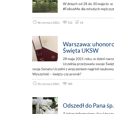
W dniach od 28 do 30 maja br. w
#FollowMe dla młodych mężczyzn 
06 czerwca 2021r.
532
18
Warszawa: uhonoro
Święta UKSW
28 maja 2021 roku, w dzień naro
Uczelnia przeżywała swoje Św
sesja Senatu Uczelni z wręczeniem nagród naukowy
Wyszyński – święty czy prorok?
05 czerwca 2021r.
589
Odszedł do Pana śp.
Z żalem informujemy, iż w Urocz