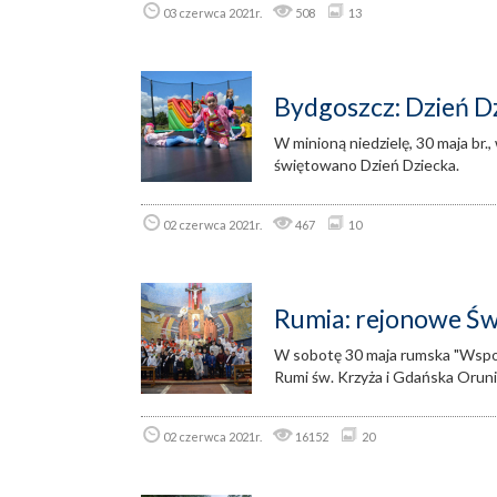
03 czerwca 2021r.
508
13
Bydgoszcz: Dzień D
W minioną niedzielę, 30 maja br.
świętowano Dzień Dziecka.
02 czerwca 2021r.
467
10
Rumia: rejonowe Św
W sobotę 30 maja rumska "Wspom
Rumi św. Krzyża i Gdańska Oruni
02 czerwca 2021r.
16152
20