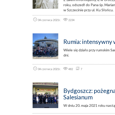
roku, odszedł do Pana śp. Marian
w Szczecinie przy ul. Ku Słońcu.
04 czerwca 2021r.
2234
Rumia: intensywny 
Wiele się działo przy rumskim S
dni.
04 czerwca 2021r.
482
7
Bydgoszcz: pożegn
Salesianum
W dniu 20. maja 2021 roku nast