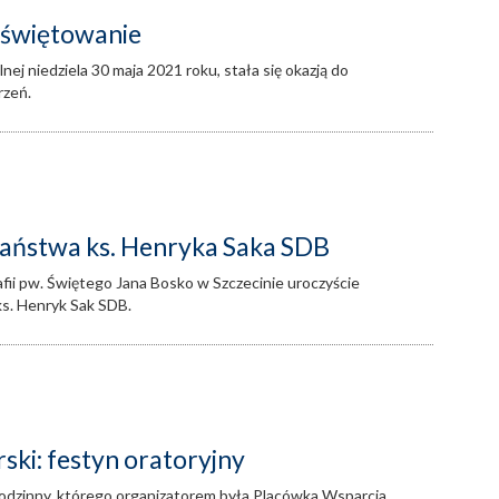
e świętowanie
nej niedziela 30 maja 2021 roku, stała się okazją do
rzeń.
płaństwa ks. Henryka Saka SDB
fii pw. Świętego Jana Bosko w Szczecinie uroczyście
ks. Henryk Sak SDB.
i: festyn oratoryjny
Rodzinny, którego organizatorem była Placówka Wsparcia