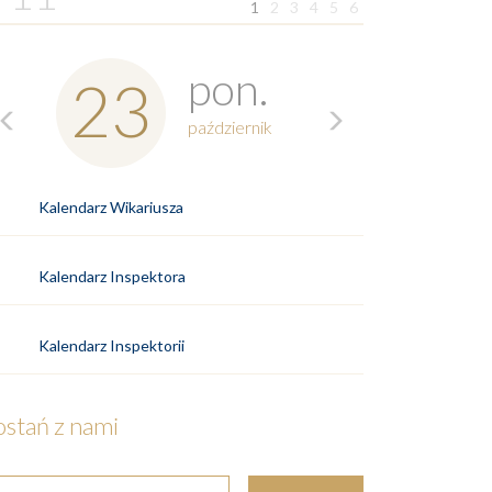
1
2
3
4
5
6
Previous
Next
pon.
23
październik
Kalendarz Wikariusza
Kalendarz Inspektora
Kalendarz Inspektorii
ostań z nami