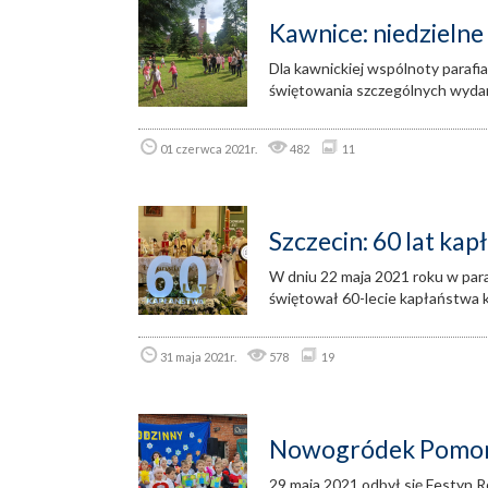
Kawnice: niedzieln
Dla kawnickiej wspólnoty parafial
świętowania szczególnych wyda
01 czerwca 2021r.
482
11
Szczecin: 60 lat ka
W dniu 22 maja 2021 roku w para
świętował 60-lecie kapłaństwa 
31 maja 2021r.
578
19
Nowogródek Pomorsk
29 maja 2021 odbył się Festyn 