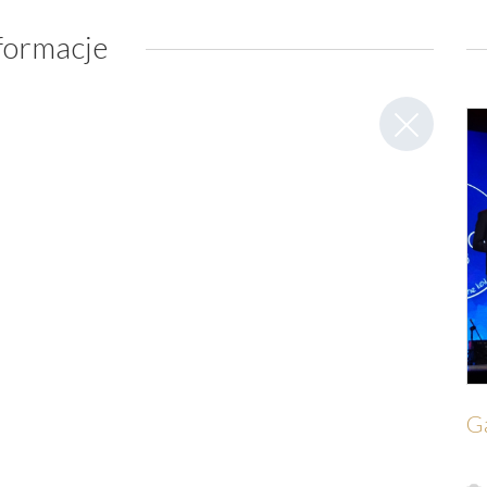
formacje
Zamknij
wpis
Ga