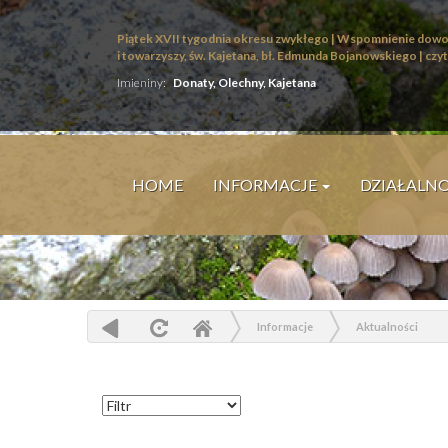
Piątek XVII tygodnia okresu zwykłego | Wspomnienie dowo
i towarzyszy, św. Kajetana, bł. Edmunda Bojanowskiego |
czyt
Imieniny:
Donaty, Olechny, Kajetana
HOME
INFORMACJE
DZIAŁALN
Informacje
Aktualności